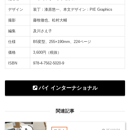
デザイン
装丁：漆原悠一、本文デザイン：PIE Graphics
撮影
藤牧徹也、松村大輔
編集
及川さえ子
仕様
B5変型、255×190mm、224ページ
価格
3,600円（税抜）
ISBN
978-4-7562-5020-9
パイ インターナショナル
関連記事