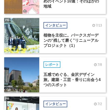
めのイベント10選：そのほかの
地域
PR
インタビュー
7/13
植物を主役に。パークスガーデ
ンの“残して磨く”リニューアル
プロジェクト（1）
レポート
7/8
五感でめぐる、金沢デザイン
旅。建築・工芸・香りに出会う4
つのスポット
PR
インタビュー
7/2