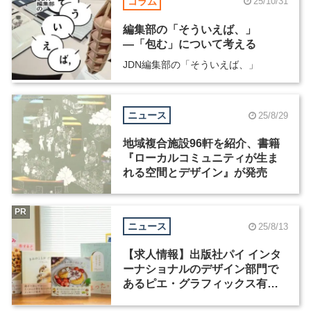
コラム
25/10/31
編集部の「そういえば、」
―「包む」について考える
JDN編集部の「そういえば、」
ニュース
25/8/29
地域複合施設96軒を紹介、書籍
『ローカルコミュニティが生ま
れる空間とデザイン』が発売
PR
ニュース
25/8/13
【求人情報】出版社パイ インタ
ーナショナルのデザイン部門で
あるピエ・グラフィックス有限
会社が、グラフィックデザイナ