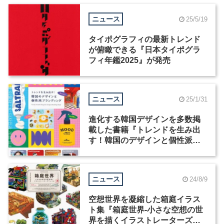
ーを募集
ニュース
25/5/19
タイポグラフィの最新トレンド
が俯瞰できる『日本タイポグラ
フィ年鑑2025』が発売
ニュース
25/1/31
進化する韓国デザインを多数掲
載した書籍『トレンドを生み出
す！韓国のデザインと個性派ブ
ランディング』が発売
ニュース
24/8/9
空想世界を凝縮した箱庭イラス
ト集『箱庭世界‐小さな空想の世
界を描くイラストレーターズフ