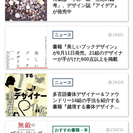
考」、デザイン誌『アイデア』
が発売中
ニュース
24/6/5
書籍『美しいブックデザイン』
が6月11日発売。21組のデザイナ
ーが手がけた600点以上を掲載
ニュース
24/5/9
多言語書体デザイナー＆ファウ
ンドリー14組の手法を紹介する
書籍『越境する書体デザイナー
たち』が5月9日に発売
おすすめ書籍・本
23/8/10