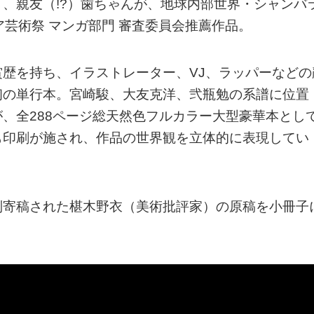
、親友（!?）歯ちゃんが、地球内部世界・シャンバ
ア芸術祭 マンガ部門 審査委員会推薦作品。
歴を持ち、イラストレーター、VJ、ラッパーなどの
初の単行本。宮崎駿、大友克洋、弐瓶勉の系譜に位置
、全288ページ総天然色フルカラー大型豪華本とし
も印刷が施され、作品の世界観を立体的に表現してい
別寄稿された椹木野衣（美術批評家）の原稿を小冊子