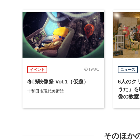
19/8/1
イベント
ニュース
冬眠映像祭 Vol.1（仮題）
6人のク
うた」を
十和田市現代美術館
像の教室
たテクネ
そのほか