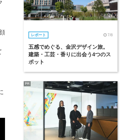
ラ
顔
7/8
レポート
五感でめぐる、金沢デザイン旅。
て
建築・工芸・香りに出会う4つのス
ポット
PR
に