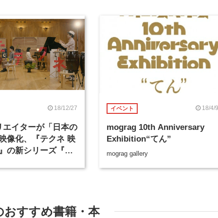
18/12/27
18/4/
イベント
リエイターが「日本の
mograg 10th Anniversary
映像化、『テクネ 映
Exhibition“てん”
』の新シリーズ『う
mograg gallery
』が1月2日に放送
のおすすめ書籍・本