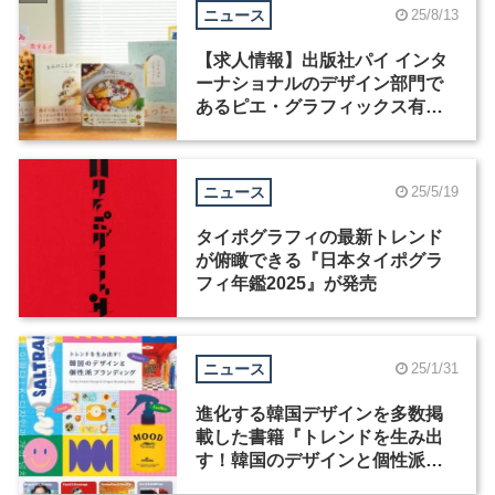
ニュース
25/8/13
【求人情報】出版社パイ インタ
ーナショナルのデザイン部門で
あるピエ・グラフィックス有限
会社が、グラフィックデザイナ
ーを募集
ニュース
25/5/19
タイポグラフィの最新トレンド
が俯瞰できる『日本タイポグラ
フィ年鑑2025』が発売
ニュース
25/1/31
進化する韓国デザインを多数掲
載した書籍『トレンドを生み出
す！韓国のデザインと個性派ブ
ランディング』が発売