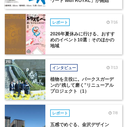
ワード with ROYAL」が開始
レポート
7/16
2026年夏休みに行ける、おすす
めのイベント10選：そのほかの
地域
PR
インタビュー
7/13
植物を主役に。パークスガーデ
ンの“残して磨く”リニューアル
プロジェクト（1）
レポート
7/8
五感でめぐる、金沢デザイン