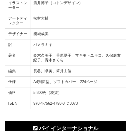
イラストレ
酒井博子（コトンデザイン）
ーター
アートディ
松村大輔
レクター
デザイナー
能城成美
訳
パメラミキ
著者
鈴木久美子、菅原夏子、マキモトユキコ、久保庭友
紀子、青木さくら
編集
長谷川卓美、筒井由佳
仕様
A4判変型、ソフトカバー、224ページ
価格
5,800円（税抜）
ISBN
978-4-7562-4798-8 Ｃ3070
パイ インターナショナル