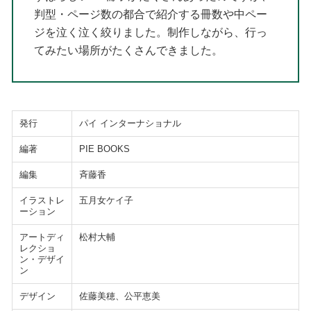
判型・ページ数の都合で紹介する冊数や中ペー
ジを泣く泣く絞りました。制作しながら、行っ
てみたい場所がたくさんできました。
発行
パイ インターナショナル
編著
PIE BOOKS
編集
斉藤香
イラストレ
五月女ケイ子
ーション
アートディ
松村大輔
レクショ
ン・デザイ
ン
デザイン
佐藤美穂、公平恵美