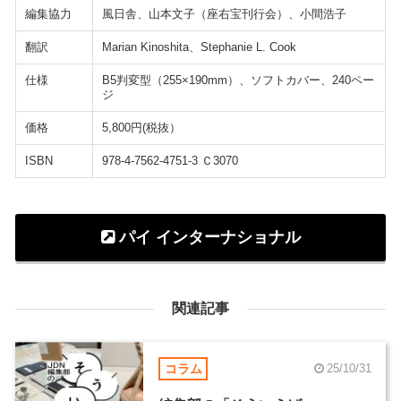
編集協力
風日舎、山本文子（座右宝刊行会）、小間浩子
翻訳
Marian Kinoshita、Stephanie L. Cook
仕様
B5判変型（255×190mm）、ソフトカバー、240ペー
ジ
価格
5,800円(税抜）
ISBN
978-4-7562-4751-3 Ｃ3070
パイ インターナショナル
関連記事
コラム
25/10/31