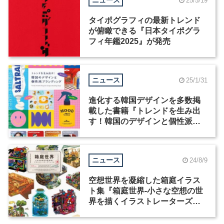
ニュース
25/5/19
タイポグラフィの最新トレンド
が俯瞰できる『日本タイポグラ
フィ年鑑2025』が発売
ニュース
25/1/31
進化する韓国デザインを多数掲
載した書籍『トレンドを生み出
す！韓国のデザインと個性派ブ
ランディング』が発売
ニュース
24/8/9
空想世界を凝縮した箱庭イラス
ト集『箱庭世界‐小さな空想の世
界を描くイラストレーターズフ
ァイル‐』が8月23日発売