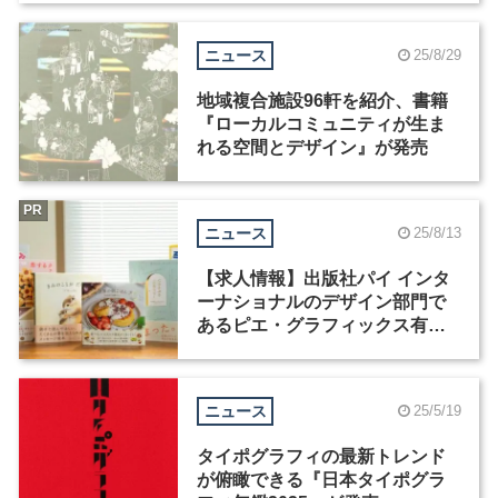
ニュース
25/8/29
地域複合施設96軒を紹介、書籍
『ローカルコミュニティが生ま
れる空間とデザイン』が発売
PR
ニュース
25/8/13
【求人情報】出版社パイ インタ
ーナショナルのデザイン部門で
あるピエ・グラフィックス有限
会社が、グラフィックデザイナ
ーを募集
ニュース
25/5/19
タイポグラフィの最新トレンド
が俯瞰できる『日本タイポグラ