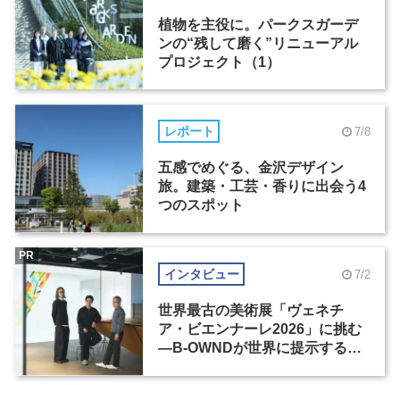
植物を主役に。パークスガーデ
ンの“残して磨く”リニューアル
プロジェクト（1）
レポート
7/8
五感でめぐる、金沢デザイン
旅。建築・工芸・香りに出会う4
つのスポット
PR
インタビュー
7/2
世界最古の美術展「ヴェネチ
ア・ビエンナーレ2026」に挑む
―B-OWNDが世界に提示する美
の基準とは？（前編）