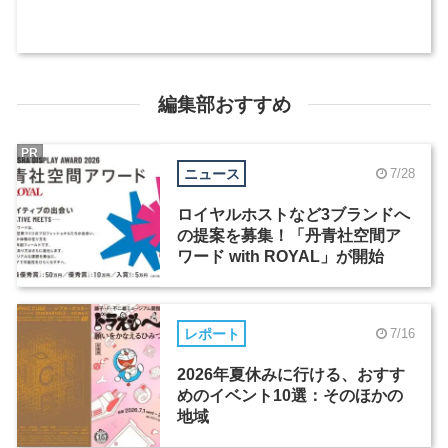
編集部おすすめ
PR
ニュース
7/28
ロイヤルホストなど3ブランドへ
の提案を募集！「丹青社空間ア
ワード with ROYAL」が開始
レポート
7/16
2026年夏休みに行ける、おすす
めのイベント10選：そのほかの
地域