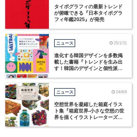
タイポグラフィの最新トレンド
が俯瞰できる『日本タイポグラ
フィ年鑑2025』が発売
ニュース
25/1/31
進化する韓国デザインを多数掲
載した書籍『トレンドを生み出
す！韓国のデザインと個性派ブ
ランディング』が発売
ニュース
24/8/9
空想世界を凝縮した箱庭イラス
ト集『箱庭世界‐小さな空想の世
界を描くイラストレーターズフ
ァイル‐』が8月23日発売