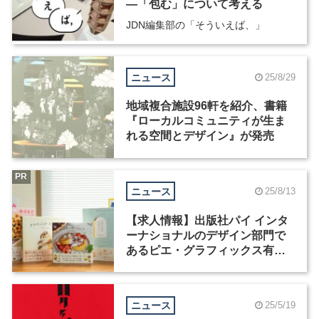
―「包む」について考える
JDN編集部の「そういえば、」
ニュース
25/8/29
地域複合施設96軒を紹介、書籍
『ローカルコミュニティが生ま
れる空間とデザイン』が発売
PR
ニュース
25/8/13
【求人情報】出版社パイ インタ
ーナショナルのデザイン部門で
あるピエ・グラフィックス有限
会社が、グラフィックデザイナ
ーを募集
ニュース
25/5/19