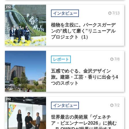
PR
インタビュー
7/13
植物を主役に。パークスガーデ
ンの“残して磨く”リニューアル
プロジェクト（1）
レポート
7/8
五感でめぐる、金沢デザイン
旅。建築・工芸・香りに出会う4
つのスポット
PR
インタビュー
7/2
世界最古の美術展「ヴェネチ
ア・ビエンナーレ2026」に挑む