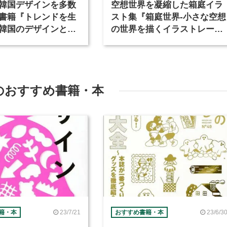
韓国デザインを多数
空想世界を凝縮した箱庭イラ
書籍『トレンドを生
スト集『箱庭世界‐小さな空想
韓国のデザインと個
の世界を描くイラストレータ
ンディング』が発売
ーズファイル‐』が8月23日発
売
のおすすめ書籍・本
23/7/21
23/6/3
籍・本
おすすめ書籍・本