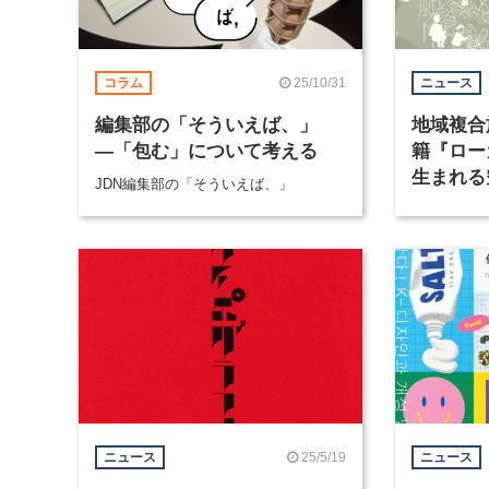
25/10/31
コラム
ニュース
編集部の「そういえば、」
地域複合
―「包む」について考える
籍『ロー
生まれる
JDN編集部の「そういえば、」
発売
25/5/19
ニュース
ニュース