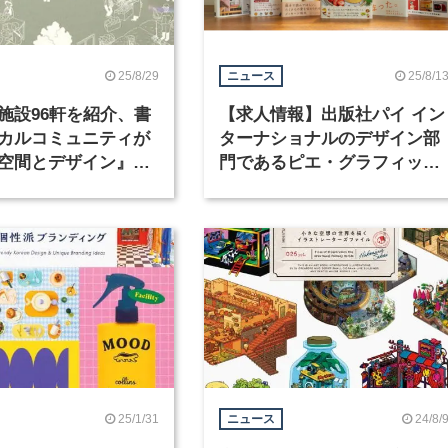
25/8/29
25/8/1
ニュース
施設96軒を紹介、書
【求人情報】出版社パイ イン
カルコミュニティが
ターナショナルのデザイン部
空間とデザイン』が
門であるピエ・グラフィック
ス有限会社が、グラフィック
デザイナーを募集
25/1/31
24/8/
ニュース