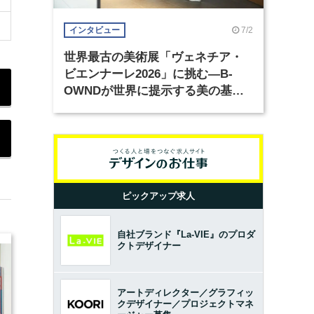
7/2
インタビュー
世界最古の美術展「ヴェネチア・
ビエンナーレ2026」に挑む―B-
OWNDが世界に提示する美の基準
とは？（前編）
ピックアップ求人
自社ブランド『La-VIE』のプロダ
クトデザイナー
アートディレクター／グラフィッ
クデザイナー／プロジェクトマネ