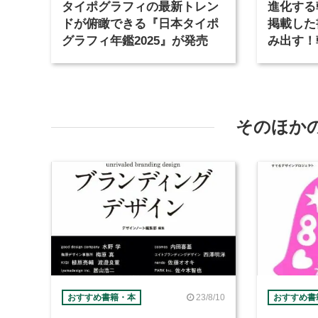
タイポグラフィの最新トレン
進化する
ドが俯瞰できる『日本タイポ
掲載した
グラフィ年鑑2025』が発売
み出す！
性派ブラ
そのほか
23/8/10
おすすめ書籍・本
おすすめ書