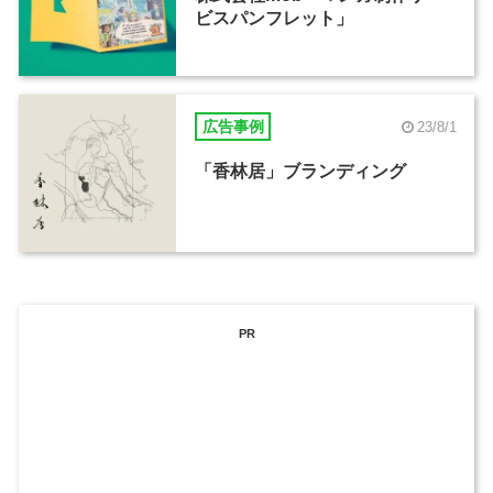
ビスパンフレット」
広告事例
23/8/1
「香林居」ブランディング
PR