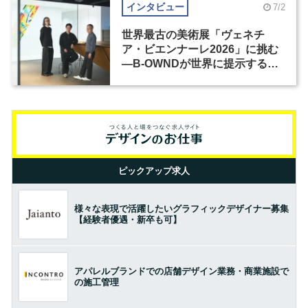
インタビュー
7/2
世界最古の美術展「ヴェネチ
ア・ビエンナーレ2026」に挑む
―B-OWNDが世界に提示する美
の基準とは？（前編）
ピックアップ求人
様々な表現で活躍したいグラフィックデザイナー募集
【経験者優遇・新卒も可】
アパレルブランドでの店舗デザイン業務・商業施設で
の施工管理