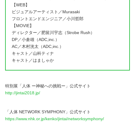
【WEB】
ビジュアルアーティスト／Murasaki
フロントエンドエンジニア／小川哲郎
【MOVIE】
ディレクター／肥留川宇志（Strobe Rush）
DP／小倉雄（ADC,inc.）
AC／木村洸太（ADC,inc.）
キャスト／山科ティナ
キャスト／はましゃか
特別展「人体 ー神秘への挑戦ー」公式サイト
http://jintai2018.jp/
「人体 NETWORK SYMPHONY」公式サイト
https://www.nhk.or.jp/kenko/jintai/networksymphony/