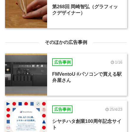
第268回 岡崎智弘（グラフィッ
クデザイナー）
そのほかの広告事例
広告事例
1/16
FMVentoU #パソコンで買える駅
弁屋さん
広告事例
25/4/23
シヤチハタ創業100周年記念サイ
ト