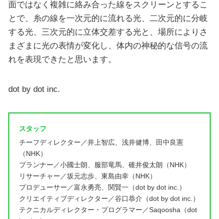
面ではなく複雑に絡み合った線をスクリーンとするこ
とで、糸の線を一次元的に流れる光、二次元的に分岐
する光、三次元的に立体交差する光と、場所によりさ
まざまに光の表情が変化し、体内の神秘的な信号の流
れを表現できたと思います。
dot by dot inc.
スタッフ
チーフディレクター／井上智広、浅井健博、田中良憲
（NHK）
プランナー／小國士朗、服部竜馬、碓井俊太朗（NHK）
リサーチャー／坂元志歩、東島由幸（NHK）
プロデューサー／富永勇亮、関賢一（dot by dot inc.）
クリエイティブディレクター／谷口恭介（dot by dot inc.）
テクニカルディレクター・プログラマー／Saqoosha（dot