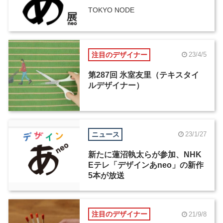
TOKYO NODE
注目のデザイナー
23/4/5
第287回 氷室友里（テキスタイ
ルデザイナー）
ニュース
23/1/27
新たに蓮沼執太らが参加、NHK
Eテレ「デザインあneo」の新作
5本が放送
注目のデザイナー
21/9/8