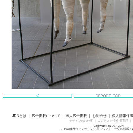
JDNとは
｜
広告掲載について
｜
求人広告掲載
｜
お問合せ
｜
個人情報保
デザインのお仕事
｜
コンテスト情報 登竜門
｜
Copyright(c)1997 JDN
このwebサイトの全ての内容について、一切の転載・