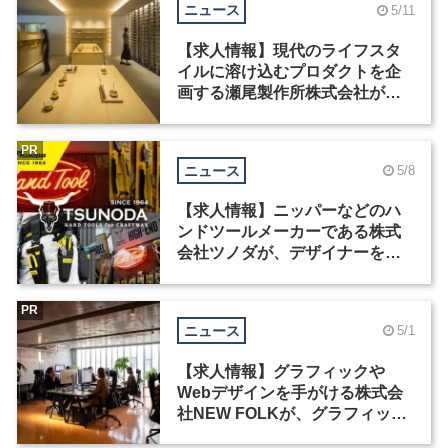
ニュース
5/11
【求人情報】現代のライフスタ
イルに溶け込むプロダクトを企
画する瀬尾製作所株式会社が、
広報・Webディレクター・Web
クリエイターを募集
PR
ニュース
5/8
【求人情報】ニッパーなどのハ
ンドツールメーカーである株式
会社ツノダが、デザイナーを募
集
PR
ニュース
5/1
【求人情報】グラフィックや
Webデザインを手がける株式会
社NEW FOLKが、グラフィック
デザイナーなど3職種を募集