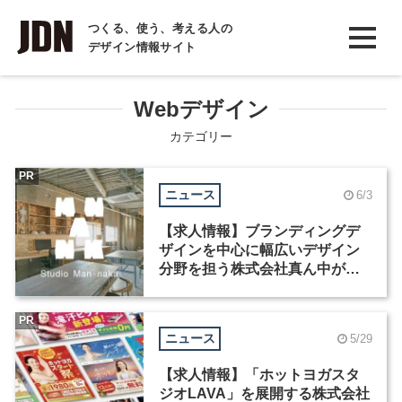
INTERVIEW
つくる、使う、考える人の
デザイン情報サイト
インタビュー
REPORT
Webデザイン
レポート
カテゴリー
COLUMN
PR
ニュース
6/3
コラム
【求人情報】ブランディングデ
ザインを中心に幅広いデザイン
分野を担う株式会社真ん中が、
アートディレクターなど3職種を
募集
PR
ニュース
5/29
【求人情報】「ホットヨガスタ
ジオLAVA」を展開する株式会社