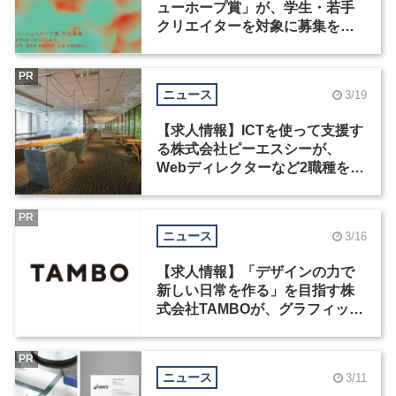
ューホープ賞」が、学生・若手
クリエイターを対象に募集を開
始
PR
ニュース
3/19
【求人情報】ICTを使って支援す
る株式会社ピーエスシーが、
Webディレクターなど2職種を募
集
PR
ニュース
3/16
【求人情報】「デザインの力で
新しい日常を作る」を目指す株
式会社TAMBOが、グラフィック
デザイナーなど2職種を募集
PR
ニュース
3/11