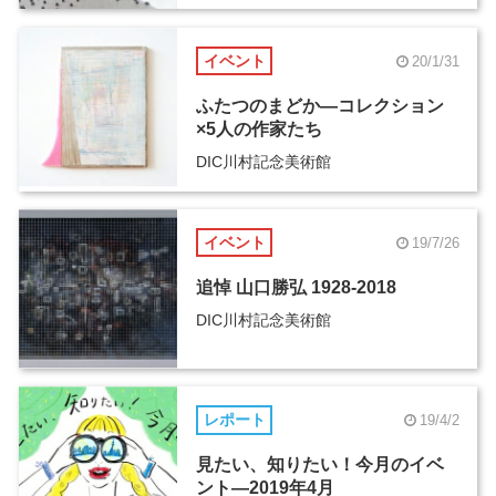
イベント
20/1/31
ふたつのまどか―コレクション
×5人の作家たち
DIC川村記念美術館
イベント
19/7/26
追悼 山口勝弘 1928-2018
DIC川村記念美術館
レポート
19/4/2
見たい、知りたい！今月のイベ
ント―2019年4月