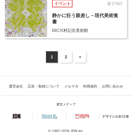
イベント
17/6/2
静かに狂う眼差し－現代美術覚
書
DIC川村記念美術館
1
2
»
運営会社
広告・取材について
メルマガ
利用規約
お問い合わせ
運営メディア
© 1997-2026
JDN Inc.