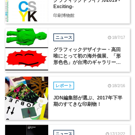
グラフィックトライアル2019 -
Exciting-
印刷博物館
ニュース
18/7/17
グラフィックデザイナー・高田
唯にとって初の海外個展、「形
形色色」が台湾のギャラリー・
綠光+marüteで8月4日から開催
レポート
18/2/16
JDN編集部が選ぶ、2017年下半
期のすてきな印刷物！
ニュース
17/12/22