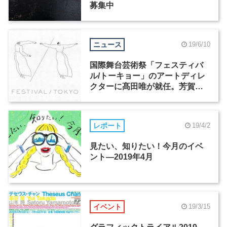
募集中
ニュース
19/6/10
国際舞台芸術祭「フェスティバ
ル/トーキョー」のアートディレ
クターに髙田唯が就任。芳賀あ
きなのイラストレーションを使
ったロゴデザインに一新
レポート
19/4/2
見たい、知りたい！今月のイベ
ント―2019年4月
イベント
19/3/15