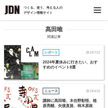
INTERVIEW
つくる、使う、考える人の
デザイン情報サイト
インタビュー
REPORT
髙田唯
レポート
関連記事
COLUMN
レポート
24/7/12
コラム
2024年夏休みに行きたい、おす
すめのイベント8選
ニュース
24/4/15
講師に髙田唯、木住野彰悟、植
原亮輔、矢後直規、柿木原政