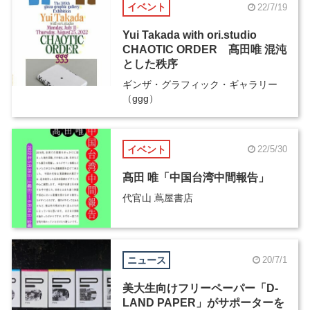
イベント
22/7/19
Yui Takada with ori.studio
CHAOTIC ORDER 髙田唯 混沌
とした秩序
ギンザ・グラフィック・ギャラリー
（ggg）
イベント
22/5/30
髙田 唯「中国台湾中間報告」
代官山 蔦屋書店
ニュース
20/7/1
美大生向けフリーペーパー「D-
LAND PAPER」がサポーターを