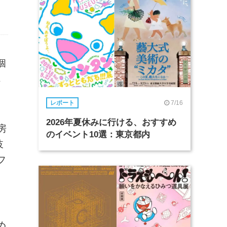
個
れ
7/16
レポート
2026年夏休みに行ける、おすすめ
房
のイベント10選：東京都内
岐
フ
め