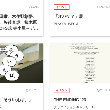
24/4/15
24/2/2
イベント
田唯、木住野彰悟、
「オバケ？」展
、矢後直規、柿木原
PLAY! MUSEUM
OFS式 寺小屋～デザ
校～」が開講
23/7/31
23/7/3
イベント
「そういえば、」
THE ENDING ’23
月
クリエイションギャラリーG8