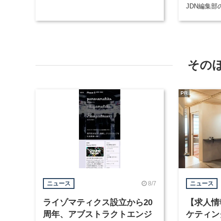
JDN編集
その
PR
8/7
ニュース
ニュース
ライゾマティクス設立から20
【求人情
周年、アブストラクトエンジ
ケティン