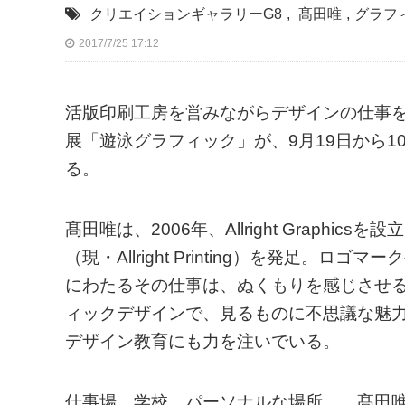
クリエイションギャラリーG8
,
髙田唯
,
グラフ
2017/7/25 17:12
活版印刷工房を営みながらデザインの仕事
展「遊泳グラフィック」が、9月19日から1
る。
髙田唯は、2006年、Allright Graph
（現・Allright Printing）を発足
にわたるその仕事は、ぬくもりを感じさせ
ィックデザインで、見るものに不思議な魅力
デザイン教育にも力を注いでいる。
仕事場、学校、パーソナルな場所……髙田