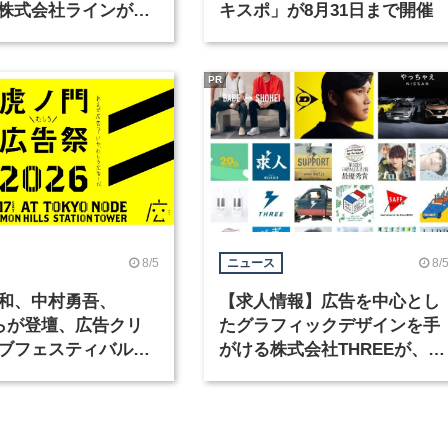
株式会社ラインが、
キスポ」が8月31日まで開催
ックデザイナーを募
PR
8/5
8/
ニュース
和、中村勇吾、
【求人情報】広告を中心とし
KOらが登壇、広告クリ
たグラフィックデザインを手
ブフェスティバル
がける株式会社THREEが、グ
広告祭」の第2回が開
ラフィックデザイナーを募集