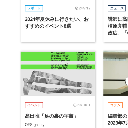
24/7/12
レポート
ニュース
2024年夏休みに行きたい、お
講師に髙
すすめのイベント8選
植原亮輔
政広。「
インの学
23/10/11
イベント
コラム
髙田唯「足の裏の宇宙」
編集部の
2023年7
OFS gallery