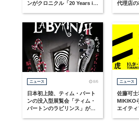
ンがクロニクル「20 Years in
代理店の
Motion」を公開
グラフィ
集
8/6
ニュース
ニュース
日本初上陸、ティム・バート
佐藤可士
ンの没入型展覧会「ティム・
MIKI
バートンのラビリンス」が東
エイティ
京・豊洲で開催
「虎ノ門
催