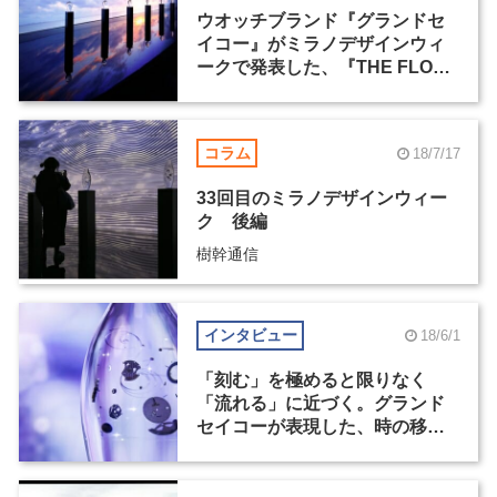
ウオッチブランド『グランドセ
イコー』がミラノデザインウィ
ークで発表した、『THE FLOW
OF TIME』の東京展開催が決定
コラム
18/7/17
33回目のミラノデザインウィー
ク 後編
樹幹通信
インタビュー
18/6/1
「刻む」を極めると限りなく
「流れる」に近づく。グランド
セイコーが表現した、時の移ろ
い－ミラノデザインウィーク
2018