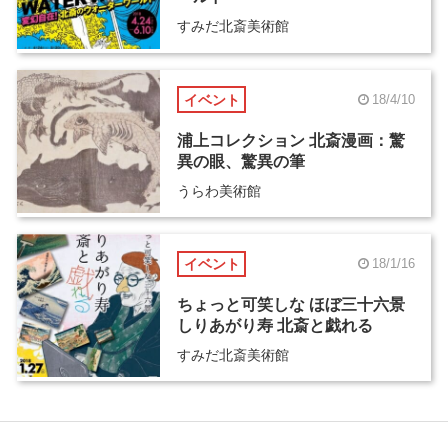
すみだ北斎美術館
イベント
18/4/10
浦上コレクション 北斎漫画：驚
異の眼、驚異の筆
うらわ美術館
イベント
18/1/16
ちょっと可笑しな ほぼ三十六景
しりあがり寿 北斎と戯れる
すみだ北斎美術館