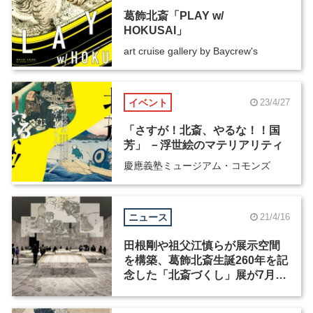
葛飾北斎「PLAY w/
HOKUSAI」
art cruise gallery by Baycrew's
イベント
23/4/27
「さすが！北斎、やるな！！国
芳」 －浮世絵のマテリアリティ
慶應義塾ミュージアム・コモンズ
ニュース
21/4/16
田根剛や祖父江慎らが展示空間
を構築、葛飾北斎生誕260年を記
念した「北斎づくし」展が7月開
催