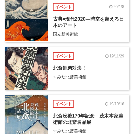
イベント
20/1/8
古典×現代2020―時空を超える日
本のアート
国立新美術館
イベント
19/11/29
北斎師弟対決！
すみだ北斎美術館
イベント
19/10/16
北斎没後170年記念 茂木本家美
術館の北斎名品展
すみだ北斎美術館