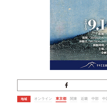
オンライン
東京都
関東
近畿
中部
中
地域