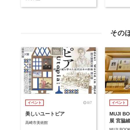
その
8/7
イベント
イベント
美しいユートピア
MUJI 
展 宮脇
高崎市美術館
MUJI BOO