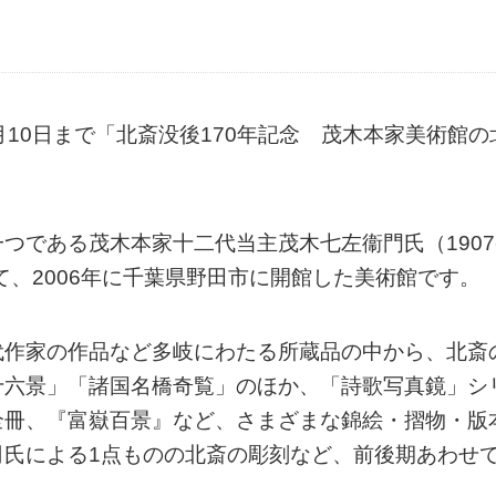
10日まで「北斎没後170年記念 茂木本家美術館の
つである茂木本家十二代当主茂木七左衞門氏（1907
て、2006年に千葉県野田市に開館した美術館です。
代作家の作品など多岐にわたる所蔵品の中から、北斎
十六景」「諸国名橋奇覧」のほか、「詩歌写真鏡」シ
全冊、『富嶽百景』など、さまざまな錦絵・摺物・版
司氏による1点ものの北斎の彫刻など、前後期あわせ