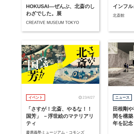
HOKUSAI―ぜんぶ、北斎のし
インフル
わざでした。展
北斎館
CREATIVE MUSEUM TOKYO
23/4/27
イベント
ニュース
「さすが！北斎、やるな！！
田根剛や
国芳」 －浮世絵のマテリアリ
間を構築
ティ
年を記念
展が7月
慶應義塾ミュージアム・コモンズ