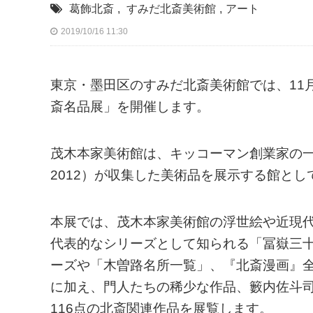
葛飾北斎
,
すみだ北斎美術館
,
アート
2019/10/16 11:30
東京・墨田区のすみだ北斎美術館では、11月
斎名品展」を開催します。
茂木本家美術館は、キッコーマン創業家の一
2012）が収集した美術品を展示する館とし
本展では、茂木本家美術館の浮世絵や近現
代表的なシリーズとして知られる「冨嶽三
ーズや「木曽路名所一覧」、『北斎漫画』
に加え、門人たちの稀少な作品、籔内佐斗
116点の北斎関連作品を展覧します。