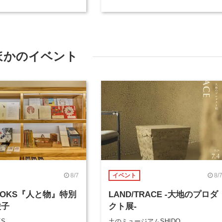
ほかのイベント
8/7
8/
イベント
BOOKS『人と物』特別
LAND/TRACE -大地のプロダ
綾子
クト展-
KS
土のミュージアムSHIDO