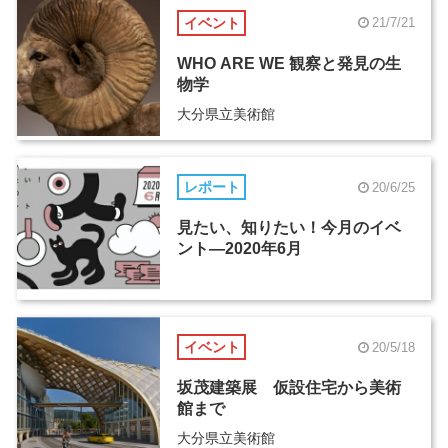
イベント
21/7/21
WHO ARE WE 観察と発見の生
物学
大分県立美術館
レポート
20/6/25
見たい、知りたい！今月のイベ
ント―2020年6月
イベント
20/5/18
坂茂建築展 仮設住宅から美術
館まで
大分県立美術館