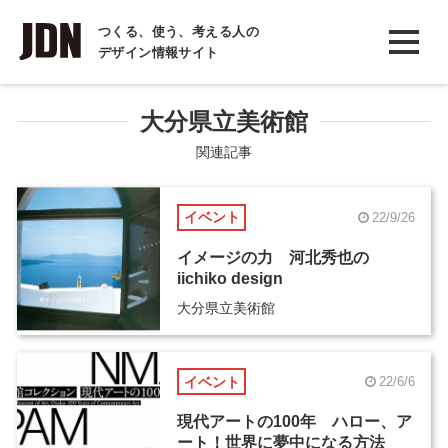
INTERVIEW
つくる、使う、考える人の
デザイン情報サイト
インタビュー
REPORT
大分県立美術館
レポート
関連記事
COLUMN
イベント
22/9/26
コラム
イメージの力 河北秀也の
iichiko design
大分県立美術館
イベント
22/6/6
現代アートの100年 ハロー、ア
ート！世界に夢中になる方法