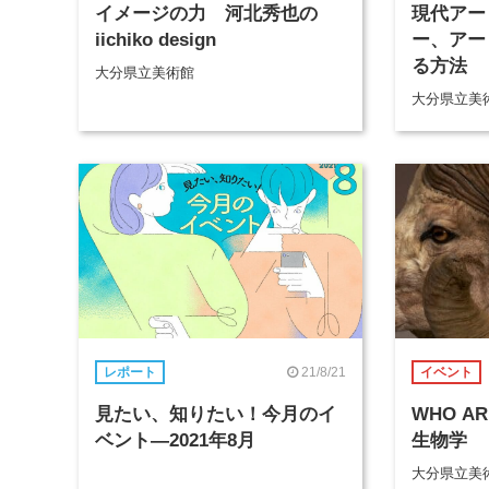
イメージの力 河北秀也の
現代アー
iichiko design
ー、アー
る方法
大分県立美術館
大分県立美
21/8/21
レポート
イベント
見たい、知りたい！今月のイ
WHO A
ベント―2021年8月
生物学
大分県立美