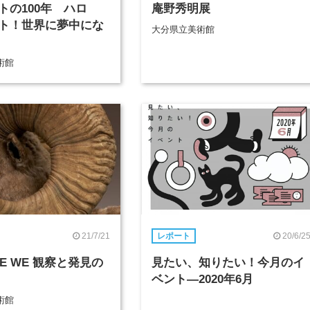
トの100年 ハロ
庵野秀明展
ト！世界に夢中にな
大分県立美術館
術館
21/7/21
20/6/2
レポート
RE WE 観察と発見の
見たい、知りたい！今月のイ
ベント―2020年6月
術館