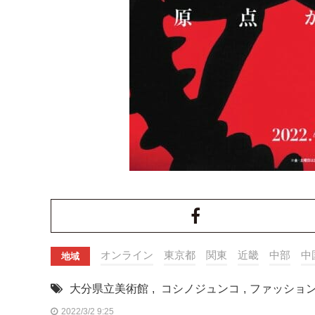
オンライン
東京都
関東
近畿
中部
中
地域
大分県立美術館
,
コシノジュンコ
,
ファッショ
2022/3/2 9:25