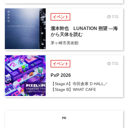
イベント
7/31
瀧本幹也 LUNATION 朔望 ―海
から天体を読む
茅ヶ崎市美術館
イベント
7/31
PxP 2026
【Stage A】寺田倉庫 D HALL／
【Stage B】WHAT CAFE
PR