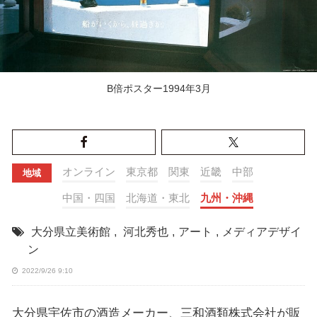
B倍ポスター1994年3月
オンライン
東京都
関東
近畿
中部
地域
中国・四国
北海道・東北
九州・沖縄
大分県立美術館
,
河北秀也
,
アート
,
メディアデザイ
ン
2022/9/26 9:10
大分県宇佐市の酒造メーカー、三和酒類株式会社が販