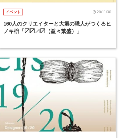
20/11/30
イベント
160人のクリエイターと大垣の職人がつくるヒ
ノキ枡「〼〼⊿〼（益々繁盛）」