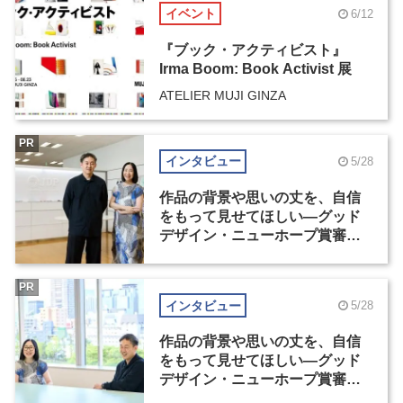
イベント
6/12
『ブック・アクティビスト』
Irma Boom: Book Activist 展
ATELIER MUJI GINZA
PR
インタビュー
5/28
作品の背景や思いの丈を、自信
をもって見せてほしい―グッド
デザイン・ニューホープ賞審査
委員長対談（1）
PR
インタビュー
5/28
作品の背景や思いの丈を、自信
をもって見せてほしい―グッド
デザイン・ニューホープ賞審査
委員長対談（2）