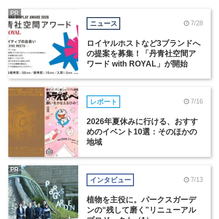
PR
ニュース
7/28
ロイヤルホストなど3ブランドへ
の提案を募集！「丹青社空間ア
ワード with ROYAL」が開始
レポート
7/16
2026年夏休みに行ける、おすす
めのイベント10選：そのほかの
地域
PR
インタビュー
7/13
植物を主役に。パークスガーデ
ンの“残して磨く”リニューアル