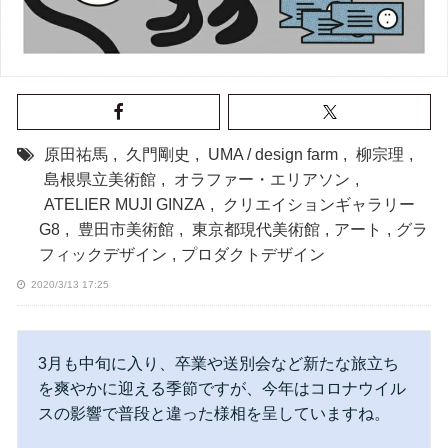
原田祐馬
,
久門剛史
,
UMA / design farm
,
柳宗理
,
島根県立美術館
,
オラファー・エリアソン
,
ATELIER MUJI GINZA
,
クリエイションギャラリー
G8
,
豊田市美術館
,
東京都現代美術館
,
アート
,
グラ
フィックデザイン
,
プロダクトデザイン
2020/3/13 17:25
3月も中旬に入り、卒業や送別会など新たな旅立ち
を爽やかに迎える季節ですが、今年はコロナウイル
スの影響で普段と違った様相を呈していますね。