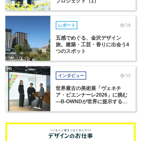
プロジェクト（1）
レポート
7/8
五感でめぐる、金沢デザイン
旅。建築・工芸・香りに出会う4
つのスポット
PR
インタビュー
7/2
世界最古の美術展「ヴェネチ
ア・ビエンナーレ2026」に挑む
―B-OWNDが世界に提示する美
の基準とは？（前編）