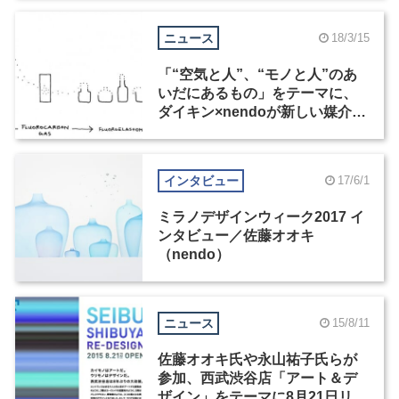
ニュース
18/3/15
「“空気と人”、“モノと人”のあ
いだにあるもの」をテーマに、
ダイキン×nendoが新しい媒介と
しての「ふた」をミラノデザイ
ンウィークで展示
インタビュー
17/6/1
ミラノデザインウィーク2017 イ
ンタビュー／佐藤オオキ
（nendo）
ニュース
15/8/11
佐藤オオキ氏や永山祐子氏らが
参加、西武渋谷店「アート＆デ
ザイン」をテーマに8月21日リニ