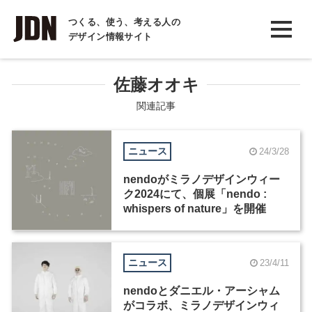
INTERVIEW
つくる、使う、考える人の
デザイン情報サイト
インタビュー
REPORT
佐藤オオキ
レポート
関連記事
COLUMN
ニュース
24/3/28
コラム
nendoがミラノデザインウィー
ク2024にて、個展「nendo :
whispers of nature」を開催
ニュース
23/4/11
nendoとダニエル・アーシャム
がコラボ、ミラノデザインウィ