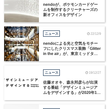
nendoが、ポケモンカードゲー
ムを制作するクリーチャーズの
新オフィスをデザイン
ニュース
22/12/9
nendoによる光と空気をモチー
フにしたクリスマス装飾「Glitter
in the air」が、東京ミッドタウ
ンに登場
ニュース
19/12/27
佐藤オオキ、森永邦彦らが出演
する番組「デザインミュージア
ムをデザインする」が2020年1月
5日に放送