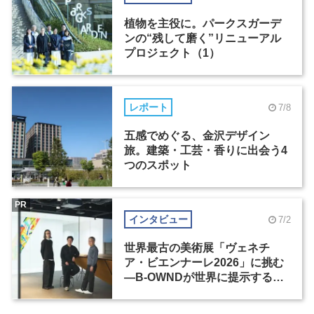
植物を主役に。パークスガーデ
ンの“残して磨く”リニューアル
プロジェクト（1）
レポート
7/8
五感でめぐる、金沢デザイン
旅。建築・工芸・香りに出会う4
つのスポット
PR
インタビュー
7/2
世界最古の美術展「ヴェネチ
ア・ビエンナーレ2026」に挑む
―B-OWNDが世界に提示する美
の基準とは？（前編）