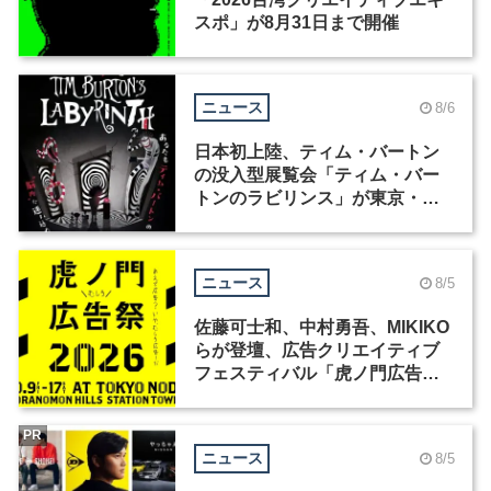
スポ」が8月31日まで開催
ニュース
8/6
日本初上陸、ティム・バートン
の没入型展覧会「ティム・バー
トンのラビリンス」が東京・豊
洲で開催
ニュース
8/5
佐藤可士和、中村勇吾、MIKIKO
らが登壇、広告クリエイティブ
フェスティバル「虎ノ門広告
祭」の第2回が開催
PR
ニュース
8/5