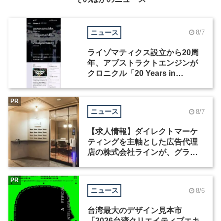
ニュース
8/7
ライゾマティクス設立から20周
年、アブストラクトエンジンが
クロニクル「20 Years in
Motion」を公開
PR
ニュース
8/7
【求人情報】ダイレクトマーケ
ティングを主軸とした広告代理
店の株式会社ラインが、グラフ
ィックデザイナーを募集
PR
ニュース
8/6
台湾最大のデザイン見本市
「2026台湾クリエイティブエキ