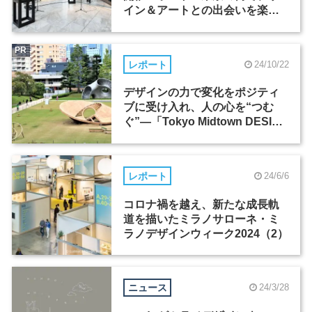
イン＆アートとの出会いを楽し
む
PR
レポート
24/10/22
デザインの力で変化をポジティ
ブに受け入れ、人の心を“つむ
ぐ”―「Tokyo Midtown DESIGN
TOUCH 2024」
レポート
24/6/6
コロナ禍を越え、新たな成長軌
道を描いたミラノサローネ・ミ
ラノデザインウィーク2024（2）
ニュース
24/3/28