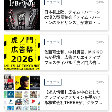
ニュース
8/6
日本初上陸、ティム・バートン
の没入型展覧会「ティム・バー
トンのラビリンス」が東京・豊
洲で開催
ニュース
8/5
佐藤可士和、中村勇吾、MIKIKO
らが登壇、広告クリエイティブ
フェスティバル「虎ノ門広告
祭」の第2回が開催
PR
ニュース
8/5
【求人情報】広告を中心とした
グラフィックデザインを手がけ
る株式会社THREEが、グラフィ
ックデザイナーを募集