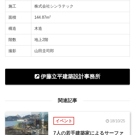
施工
株式会社シンラテック
面積
2
144.87m
構造
木造
階数
地上2階
撮影
山田圭司郎
伊藤立平建築設計事務所
関連記事
イベント
18/10/25
7人の若手建築家によるサーファ