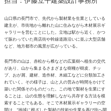
担当：伊藤立平建築設計事務所
山口県の長門市で、先代から製材業を生業としている
建主が、市街地から離れた山に住みながら木材展示ギ
ャラリーを営むことにした。立地は駅から近く、かつ
て賑わっていた商店街や幹線道路沿いに並ぶ大型店舗
など、地方都市の風景が広がっている。
長門市の山は、赤松から椎などの広葉樹へ植生の交代
があり、山から集まるさまざまな樹種が樹皮、チッ
プ、おが屑、建材、造作材、木細工などに分類加工さ
れていく。その様子は、山と人の営みが時間をかけて
築いた関係そのものだった。この地で製材を生業にす
ることは、山の生態を理解しながら共存する方法を模
索することでもある。そこで木材展示ギャラリーの空
間は、“地域に根ざした製材の技術や生業を再び街へ開