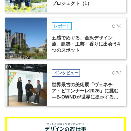
プロジェクト（1）
レポート
7/8
五感でめぐる、金沢デザイン
旅。建築・工芸・香りに出会う4
つのスポット
PR
インタビュー
7/2
世界最古の美術展「ヴェネチ
ア・ビエンナーレ2026」に挑む
―B-OWNDが世界に提示する美
の基準とは？（前編）