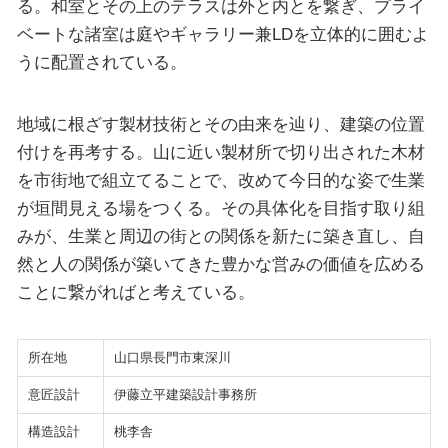
る。和室とその上のテラスは外と内とを繋ぎ、プライ
ベートな諸室は庭やギャラリー兼LDを立体的に囲むよ
うに配置されている。
地域に根ざす製材技術とその由来を辿り、建築の位置
付けを再考する。山に近い製材所で切り出された木材
を市街地で組立てることで、改めて今日的な姿で生業
が垣間見える場をつくる。その具体化を目指す取り組
みが、生業と周辺の街との関係を新たに築き直し、自
然と人の関係が築いてきた豊かな営みの価値を広める
ことに繋がればと考えている。
所在地
山口県長門市東深川
意匠設計
伊藤立平建築設計事務所
構造設計
桃李舎