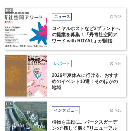
PR
ニュース
7/28
ロイヤルホストなど3ブランドへ
の提案を募集！「丹青社空間ア
ワード with ROYAL」が開始
レポート
7/16
2026年夏休みに行ける、おすす
めのイベント10選：そのほかの
地域
PR
インタビュー
7/13
植物を主役に。パークスガーデ
ンの“残して磨く”リニューアル