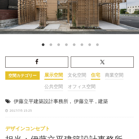
展示空間
文化空間
住宅
商業空間
空間カテゴリー
公共空間
オフィス空間
伊藤立平建築設計事務所
,
伊藤立平
,
建築
2017/7/5 15:25
デザインコンセプト