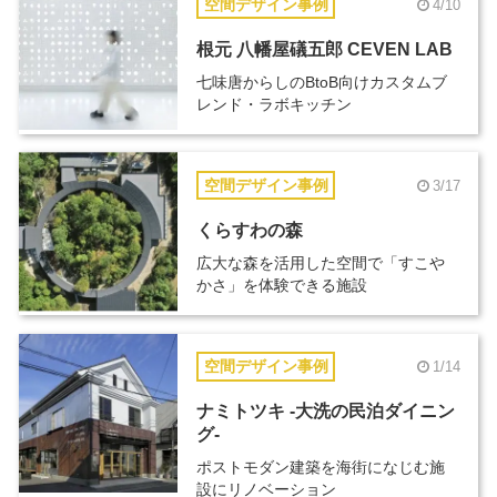
空間デザイン事例
4/10
根元 八幡屋礒五郎 CEVEN LAB
七味唐からしのBtoB向けカスタムブ
レンド・ラボキッチン
空間デザイン事例
3/17
くらすわの森
広大な森を活用した空間で「すこや
かさ」を体験できる施設
空間デザイン事例
1/14
ナミトツキ -大洗の民泊ダイニン
グ-
ポストモダン建築を海街になじむ施
設にリノベーション