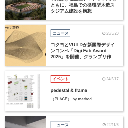
ともに、福島での循環型木造ス
タジアム建設を構想
ニュース
25/5/23
コクヨとVUILDが新国際デザイ
ンコンペ「Digi Fab Award
2025」を開催、グランプリ作品
はヴェネチアほかで展示
イベント
24/5/17
pedestal & frame
（PLACE） by method
ニュース
22/11/6