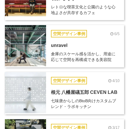
レトロな喫茶文化と公園のような心
地よさが共存するカフェ
空間デザイン事例
6/5
unravel
倉庫のスケール感を活かし、用途に
応じて空間を再構成できる美容院
空間デザイン事例
4/10
根元 八幡屋礒五郎 CEVEN LAB
七味唐からしのBtoB向けカスタムブ
レンド・ラボキッチン
空間デザイン事例
3/17