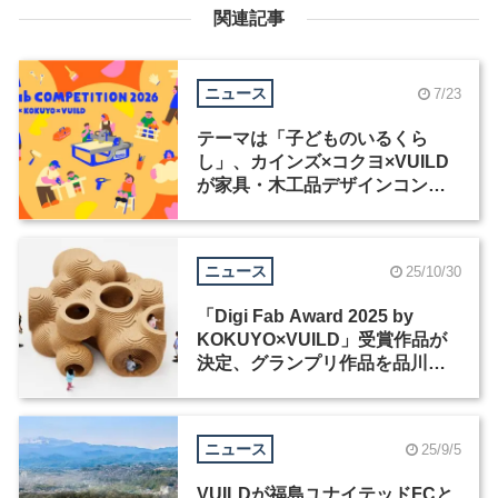
関連記事
ニュース
7/23
テーマは「子どものいるくら
し」、カインズ×コクヨ×VUILD
が家具・木工品デザインコンペ
ティションを共同開催
ニュース
25/10/30
「Digi Fab Award 2025 by
KOKUYO×VUILD」受賞作品が
決定、グランプリ作品を品川と
ヴェネチアで展示
ニュース
25/9/5
VUILDが福島ユナイテッドFCと