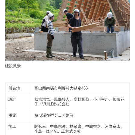
建設風景
所在地
富山県南砺市利賀村大勘定433
設計
秋吉浩気、黒部駿人、高野和哉、小川幸起、加藤花
子／VUILD株式会社
用途
短期滞在型シェア別荘
施工
関弘幸、中島志伸、林敬庸、中嶋智之、河野竜太、
小島一隆／VUILD株式会社