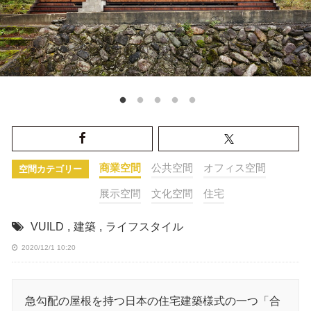
商業空間
公共空間
オフィス空間
空間カテゴリー
展示空間
文化空間
住宅
VUILD
,
建築
,
ライフスタイル
2020/12/1 10:20
急勾配の屋根を持つ日本の住宅建築様式の一つ「合