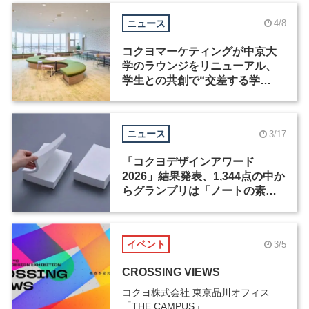
ニュース
4/8
コクヨマーケティングが中京大
学のラウンジをリニューアル、
学生との共創で“交差する学
び”の場を実現
ニュース
3/17
「コクヨデザインアワード
2026」結果発表、1,344点の中か
らグランプリは「ノートの素」
に決定
イベント
3/5
CROSSING VIEWS
コクヨ株式会社 東京品川オフィス
「THE CAMPUS」