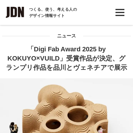
INTERVIEW
つくる、使う、考える人の
デザイン情報サイト
インタビュー
REPORT
ニュース
レポート
「Digi Fab Award 2025 by
COLUMN
KOKUYO×VUILD」受賞作品が決定、グ
コラム
ランプリ作品を品川とヴェネチアで展示