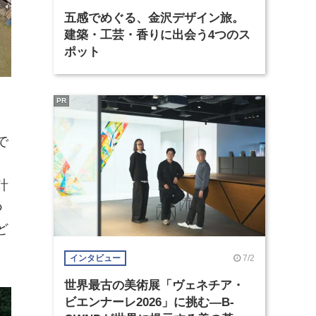
五感でめぐる、金沢デザイン旅。
建築・工芸・香りに出会う4つのス
ポット
PR
で
計
つ
ど
7/2
インタビュー
世界最古の美術展「ヴェネチア・
ビエンナーレ2026」に挑む―B-