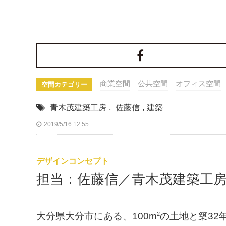
商業空間
公共空間
オフィス空間
空間カテゴリー
青木茂建築工房
,
佐藤信
,
建築
2019/5/16 12:55
デザインコンセプト
担当：佐藤信／青木茂建築工
2
大分県大分市にある、100m
の土地と築32年