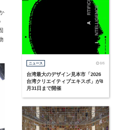
と
か
の
固
物
8/6
ニュース
台湾最大のデザイン見本市「2026
台湾クリエイティブエキスポ」が8
月31日まで開催