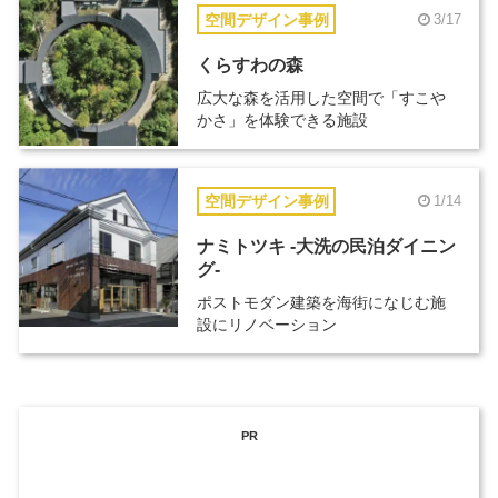
空間デザイン事例
3/17
くらすわの森
広大な森を活用した空間で「すこや
かさ」を体験できる施設
空間デザイン事例
1/14
ナミトツキ -大洗の民泊ダイニン
グ-
ポストモダン建築を海街になじむ施
設にリノベーション
PR