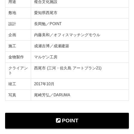
用途
複合文化施設
敷地
愛知県西尾市
設計
長岡勉／POINT
企画
内藤美和／オフィスマッチングモウル
施工
成瀬吉博／成瀬建築
金物製作
マルゲン工房
クライアン
西尾市 (三河・佐久島 アートプラン21)
ト
竣工
2017年10月
写真
尾崎芳弘／DARUMA
POINT