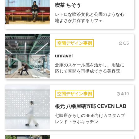
喫茶 ちそう
レトロな喫茶文化と公園のような心
地よさが共存するカフェ
空間デザイン事例
6/5
unravel
倉庫のスケール感を活かし、用途に
応じて空間を再構成できる美容院
空間デザイン事例
4/10
根元 八幡屋礒五郎 CEVEN LAB
七味唐からしのBtoB向けカスタムブ
レンド・ラボキッチン