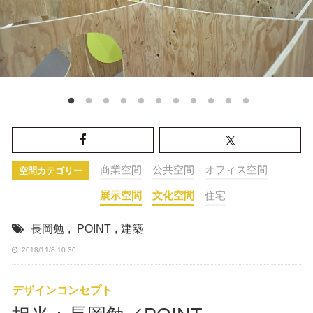
商業空間
公共空間
オフィス空間
空間カテゴリー
展示空間
文化空間
住宅
長岡勉
,
POINT
,
建築
2018/11/8 10:30
デザインコンセプト