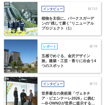
PR
インタビュー
7/13
植物を主役に。パークスガーデ
ンの“残して磨く”リニューアル
プロジェクト（1）
レポート
7/8
五感でめぐる、金沢デザイン
旅。建築・工芸・香りに出会う4
つのスポット
PR
インタビュー
7/2
世界最古の美術展「ヴェネチ
ア・ビエンナーレ2026」に挑む
―B-OWNDが世界に提示する美