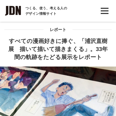
INTERVIEW
つくる、使う、考える人の
デザイン情報サイト
インタビュー
REPORT
レポート
レポート
すべての漫画好きに捧ぐ、「浦沢直樹
展 描いて描いて描きまくる」。33年
COLUMN
間の軌跡をたどる展示をレポート
コラム