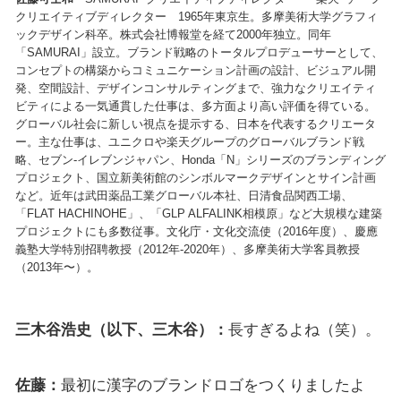
クリエイティブディレクター 1965年東京生。多摩美術大学グラフィ
ックデザイン科卒。株式会社博報堂を経て2000年独立。同年
「SAMURAI」設立。ブランド戦略のトータルプロデューサーとして、
コンセプトの構築からコミュニケーション計画の設計、ビジュアル開
発、空間設計、デザインコンサルティングまで、強力なクリエイティ
ビティによる一気通貫した仕事は、多方面より高い評価を得ている。
グローバル社会に新しい視点を提示する、日本を代表するクリエータ
ー。主な仕事は、ユニクロや楽天グループのグローバルブランド戦
略、セブン-イレブンジャパン、Honda「N」シリーズのブランディング
プロジェクト、国立新美術館のシンボルマークデザインとサイン計画
など。近年は武田薬品工業グローバル本社、日清食品関西工場、
「FLAT HACHINOHE」、「GLP ALFALINK相模原」など大規模な建築
プロジェクトにも多数従事。文化庁・文化交流使（2016年度）、慶應
義塾大学特別招聘教授（2012年-2020年）、多摩美術大学客員教授
（2013年〜）。
三木谷浩史（以下、三木谷）：
長すぎるよね（笑）。
佐藤：
最初に漢字のブランドロゴをつくりましたよ