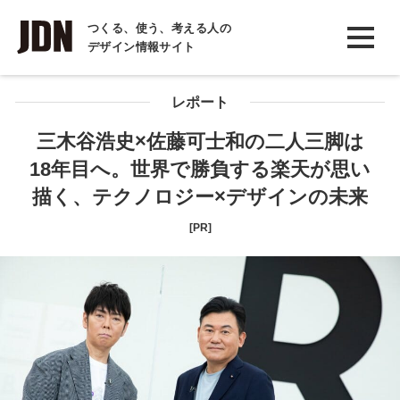
INTERVIEW
つくる、使う、考える人の
デザイン情報サイト
インタビュー
REPORT
レポート
レポート
三木谷浩史×佐藤可士和の二人三脚は
18年目へ。世界で勝負する楽天が思い
COLUMN
描く、テクノロジー×デザインの未来
コラム
[PR]