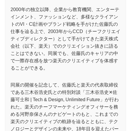
2000年の独立以降、企業から教育機関、エンターテ
インメント、ファッションなど、多様なクライアン
トのVI・CI計画やブランド戦略を手がけた佐藤氏の
仕事を辿る上で、2003年からCCD（チーフクリエイ
ティブディレクター）として手がけてきた楽天株式
会社（以下、楽天）でのクリエイション抜きに語る
ことはできない。同展でも、佐藤氏のキャリアの中
で一際存在感を放つ楽天のクリエイティブを体感す
ることができる。
同展の開催を記念して、佐藤氏と楽天の代表取締役
である三木谷浩史氏との特別対談「三木谷浩史✕佐
藤可士和 | Tech & Design, Unlimited Future」が行わ
れた。楽天のチーフマーケティングオフィサーを務
める河野奈保さんのナビゲートのもと、これまでの
楽天のクリエイティブの軌跡を辿るとともに、テク
ノロジーとデザインの未来や、18年目を迎えたパー