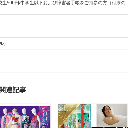
0円/高校生500円/中学生以下および障害者手帳をご持参の方（付添の
ヤル）
関連記事