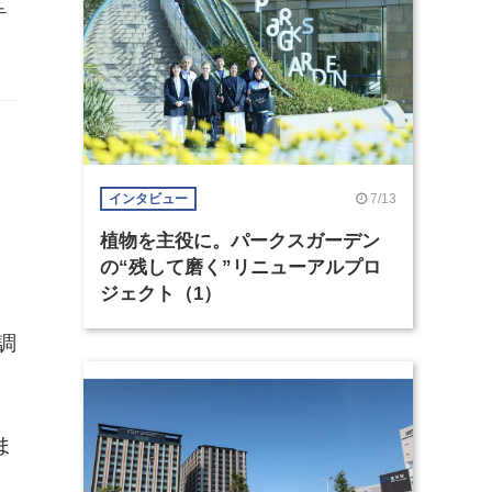
テ
7/13
インタビュー
植物を主役に。パークスガーデン
の“残して磨く”リニューアルプロ
ジェクト（1）
調
。
ま