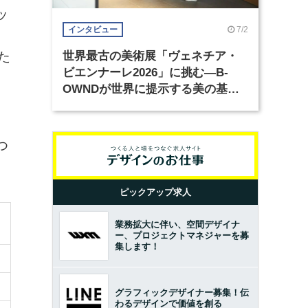
ッ
7/2
インタビュー
た
世界最古の美術展「ヴェネチア・
ビエンナーレ2026」に挑む―B-
OWNDが世界に提示する美の基準
とは？（前編）
つ
ピックアップ求人
業務拡大に伴い、空間デザイナ
ー、プロジェクトマネジャーを募
集します！
グラフィックデザイナー募集！伝
わるデザインで価値を創る