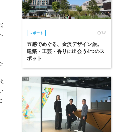
能
7/8
レポート
へ
五感でめぐる、金沢デザイン旅。
建築・工芸・香りに出会う4つのス
ポット
た
て
PR
代
い
と
。