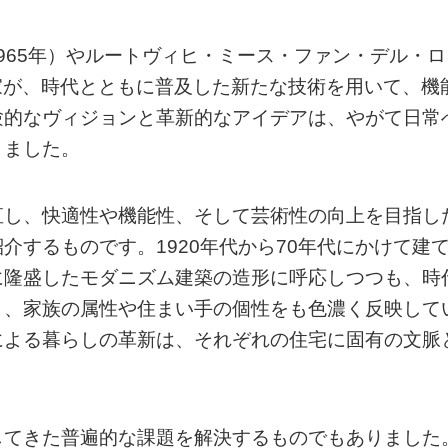
-1965年）やルートヴィヒ・ミース・ファン・デル・ロ
建築家が、時代とともに普及した新たな技術を用いて、機
験的なヴィジョンと革新的なアイデアは、やがて日常
きました。
直し、快適性や機能性、そして芸術性の向上を目指し
介するものです。1920年代から70年代にかけて建
に隆盛したモダニズム建築の造形に呼応しつつも、時
り、家族の属性や住まい手の個性をも色濃く反映して
による暮らしの革新は、それぞれの住宅に固有の文脈
してきた普遍的な課題を解決するものでもありました