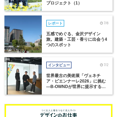
プロジェクト（1）
レポート
7/8
五感でめぐる、金沢デザイン
旅。建築・工芸・香りに出会う4
つのスポット
PR
インタビュー
7/2
世界最古の美術展「ヴェネチ
ア・ビエンナーレ2026」に挑む
―B-OWNDが世界に提示する美
の基準とは？（前編）