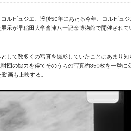
コルビュジエ。没後50年にあたる今年、コルビュジ
た展示が早稲田大学會津八一記念博物館で開催されて
具として数多くの写真を撮影していたことはあまり知
財団の協力を得てそのうちの写真約350枚を一挙に
た動画も上映する。