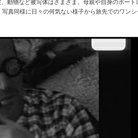
突、動物など被写体はさまざま。母親や自身のポート
、写真同様に日々の何気ない様子から旅先でのワンシ