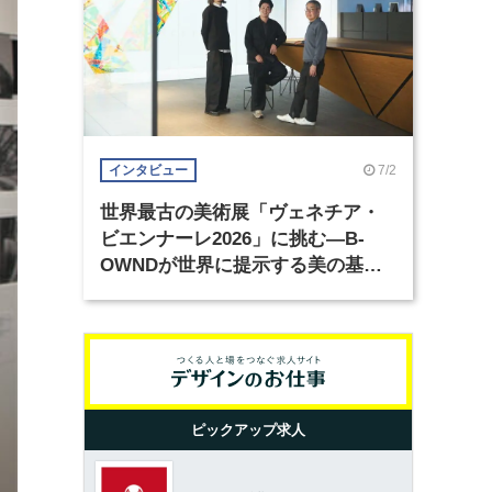
7/2
インタビュー
世界最古の美術展「ヴェネチア・
ビエンナーレ2026」に挑む―B-
OWNDが世界に提示する美の基準
とは？（前編）
ピックアップ求人