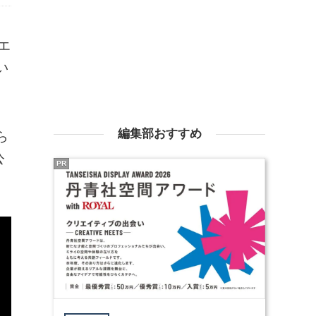
エ
い
編集部おすすめ
ら
公
PR