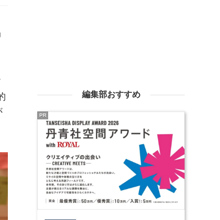
」
す
編集部おすすめ
的
が
PR