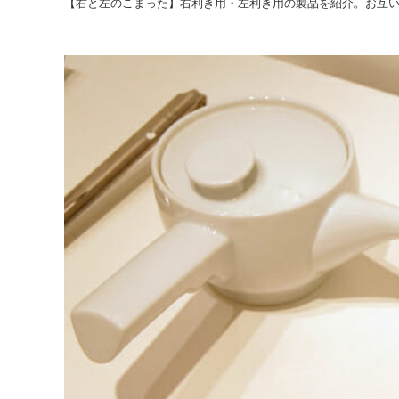
【右と左のこまった】右利き用・左利き用の製品を紹介。お互