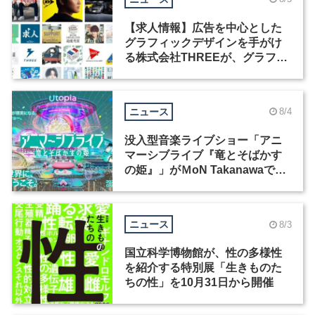
【求人情報】広告を中心とした
グラフィックデザインを手がけ
る株式会社THREEが、グラフィ
ックデザイナーを募集
ニュース
8/4
没入型音楽ライブショー「アニ
マーシブライブ『竜とそばかす
の姫』」がＭoN Takanawaで開
催
ニュース
8/3
国立科学博物館が、性の多様性
を紹介する特別展「生きものた
ちの性」を10月31日から開催