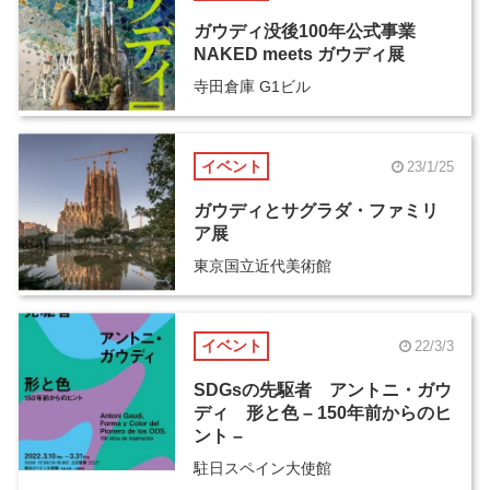
ガウディ没後100年公式事業
NAKED meets ガウディ展
寺田倉庫 G1ビル
イベント
23/1/25
ガウディとサグラダ・ファミリ
ア展
東京国立近代美術館
イベント
22/3/3
SDGsの先駆者 アントニ・ガウ
ディ 形と色 – 150年前からのヒ
ント –
駐日スペイン大使館