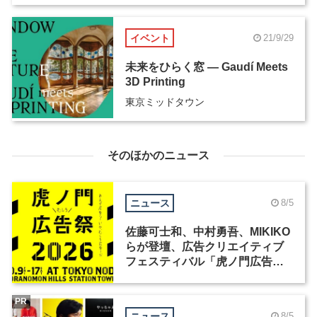
イベント
21/9/29
未来をひらく窓 ― Gaudí Meets
3D Printing
東京ミッドタウン
そのほかのニュース
ニュース
8/5
佐藤可士和、中村勇吾、MIKIKO
らが登壇、広告クリエイティブ
フェスティバル「虎ノ門広告
祭」の第2回が開催
PR
ニュース
8/5