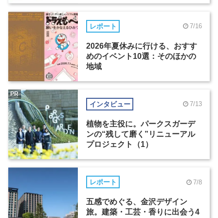
レポート
7/16
2026年夏休みに行ける、おすす
めのイベント10選：そのほかの
地域
PR
インタビュー
7/13
植物を主役に。パークスガーデ
ンの“残して磨く”リニューアル
プロジェクト（1）
レポート
7/8
五感でめぐる、金沢デザイン
旅。建築・工芸・香りに出会う4