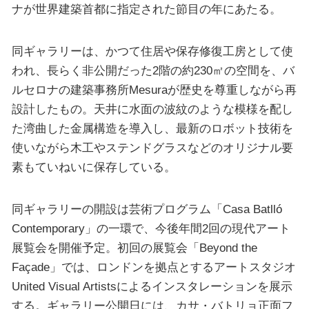
ナが世界建築首都に指定された節目の年にあたる。
同ギャラリーは、かつて住居や保存修復工房として使
われ、長らく非公開だった2階の約230㎡の空間を、バ
ルセロナの建築事務所Mesuraが歴史を尊重しながら再
設計したもの。天井に水面の波紋のような模様を配し
た湾曲した金属構造を導入し、最新のロボット技術を
使いながら木工やステンドグラスなどのオリジナル要
素もていねいに保存している。
同ギャラリーの開設は芸術プログラム「Casa Batlló
Contemporary」の一環で、今後年間2回の現代アート
展覧会を開催予定。初回の展覧会「Beyond the
Façade」では、ロンドンを拠点とするアートスタジオ
United Visual Artistsによるインスタレーションを展示
する。ギャラリー公開日には、カサ・バトリョ正面フ