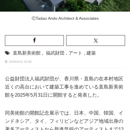
ⒸTadao Ando Architect & Associates
直島新美術館
,
福武財団
,
アート
,
建築
2025/2/12 12:00
公益財団法⼈福武財団が、香川県・直島の在本村地区
近くの⾼台において建築⼯事を進めている直島新美術
館を2025年5⽉31⽇に開館すると発表した。
同美術館の開館記念展示では、日本、中国、韓国、イ
ンドネシア、タイ、フィリピンなどアジア地域出身の
著名アーティストから新進気鋭のアーティストまで12