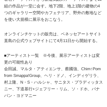
組の作品が一堂に会す。地下2階、地上1階の建物の4
つのギャラリー空間やカフェテリア、野外の敷地など
を使い大規模に展示をおこなう。
オンラインチケットの販売は、ベネッセアートサイト
直島の公式ウェブサイトにて4⽉11⽇から開始する。
■アーティスト⼀覧 ※今後、展⽰アーティストは変
更の可能性あり
会⽥誠、マルタ・アティエンサ、蔡國強、Chim↑Pom
from Smappa!Group、ヘリ・ドノ、インディゲリラ、
村上隆、N・S・ハルシャ、サニタス・プラディッタス
ニー、下道基⾏+ジェフリー・リム、ソ・ドホ、パナ
パン・ヨドマニー