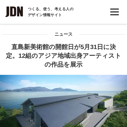
INTERVIEW
つくる、使う、考える人の
デザイン情報サイト
インタビュー
REPORT
ニュース
レポート
直島新美術館の開館⽇が5⽉31⽇に決
COLUMN
定。12組のアジア地域出身アーティスト
コラム
の作品を展示