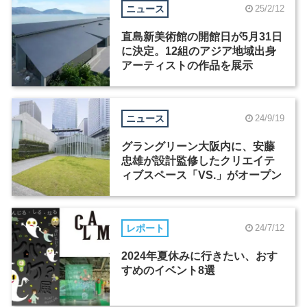
ニュース
25/2/12
直島新美術館の開館⽇が5⽉31⽇
に決定。12組のアジア地域出身
アーティストの作品を展示
ニュース
24/9/19
グラングリーン大阪内に、安藤
忠雄が設計監修したクリエイテ
ィブスペース「VS.」がオープン
レポート
24/7/12
2024年夏休みに行きたい、おす
すめのイベント8選