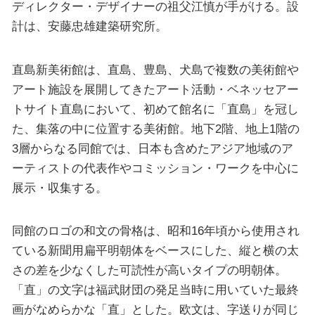
ディレクター・デザイナーの祖父江慎が手がける。設
計は、安藤忠雄建築研究所。
直島新美術館は、直島、豊島、犬島で複数の美術館や
アート施設を展開してきたアート活動・ベネッセアー
トサイト直島において、初めて館名に「直島」を冠し
た、集落の中に位置する美術館。地下2階、地上1階の
3層からなる同館では、日本も含めたアジア地域のア
ーティストの代表作やコミッション・ワークを中心に
展示・収集する。
同館のロゴの和文の骨格は、昭和16年頃から使用され
ている新聞用扁平明朝体をベースにした、縦と横の太
さの差を少なくした可読性が高いタイプの明朝体。
「直」の文字は福武財団の発足当時に用いていた最終
画がなめらかな「直」とした。欧文は、字送りが同じ