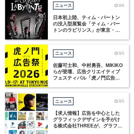
ニュース
8/6
日本初上陸、ティム・バートン
の没入型展覧会「ティム・バー
トンのラビリンス」が東京・豊
洲で開催
ニュース
8/5
佐藤可士和、中村勇吾、MIKIKO
らが登壇、広告クリエイティブ
フェスティバル「虎ノ門広告
祭」の第2回が開催
PR
ニュース
8/5
【求人情報】広告を中心とした
グラフィックデザインを手がけ
る株式会社THREEが、グラフィ
ックデザイナーを募集