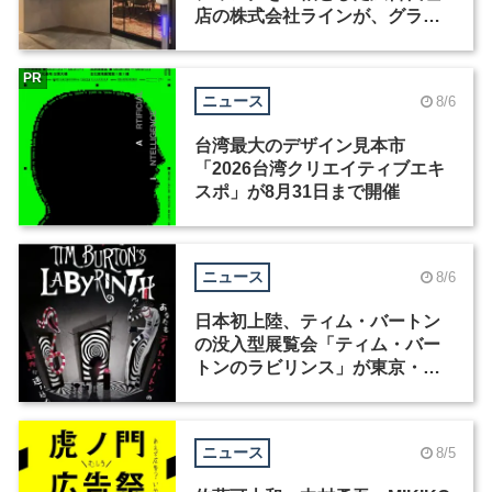
店の株式会社ラインが、グラフ
ィックデザイナーを募集
PR
ニュース
8/6
台湾最大のデザイン見本市
「2026台湾クリエイティブエキ
スポ」が8月31日まで開催
ニュース
8/6
日本初上陸、ティム・バートン
の没入型展覧会「ティム・バー
トンのラビリンス」が東京・豊
洲で開催
ニュース
8/5