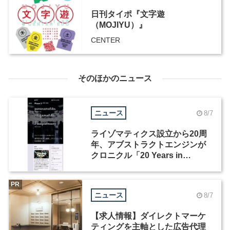
日刊タイポ『文字遊
（MOJIYU）』
CENTER
そのほかのニュース
ニュース
8/7
ライゾマティクス設立から20周
年、アブストラクトエンジンが
クロニクル「20 Years in
Motion」を公開
PR
ニュース
8/7
【求人情報】ダイレクトマーケ
ティングを主軸とした広告代理