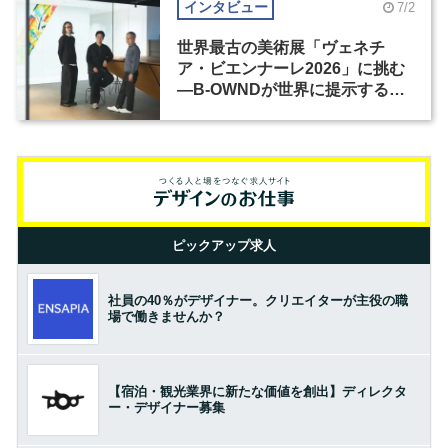
インタビュー
7/2
世界最古の美術展「ヴェネチ
ア・ビエンナーレ2026」に挑む
―B-OWNDが世界に提示する美
の基準とは？（前編）
ピックアップ求人
社員の40％がデザイナー。クリエイターが主役の職
場で働きませんか？
【宿泊・観光業界に新たな価値を創出】ディレクタ
ー・デザイナー募集