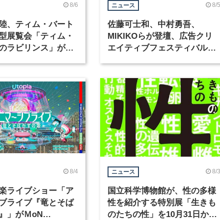
8/6
8/
ニュース
陸、ティム・バート
佐藤可士和、中村勇吾、
型展覧会「ティム・
MIKIKOらが登壇、広告クリ
のラビリンス」が東
エイティブフェスティバル
で開催
「虎ノ門広告祭」の第2回が
催
8/4
8/
ニュース
楽ライブショー「ア
国立科学博物館が、性の多様
ブライブ『竜とそば
性を紹介する特別展「生きも
』」がＭoN
のたちの性」を10月31日から