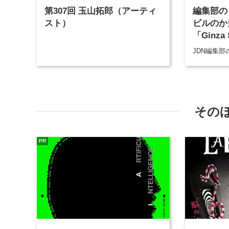
第307回 玉山拓郎（アーティ
編集部の
スト）
ビルのか
「Ginza 
JDN編集
その
PR