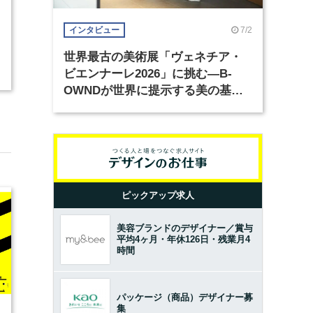
7/2
インタビュー
世界最古の美術展「ヴェネチア・
ビエンナーレ2026」に挑む―B-
OWNDが世界に提示する美の基準
とは？（前編）
ピックアップ求人
美容ブランドのデザイナー／賞与
平均4ヶ月・年休126日・残業月4
時間
パッケージ（商品）デザイナー募
集