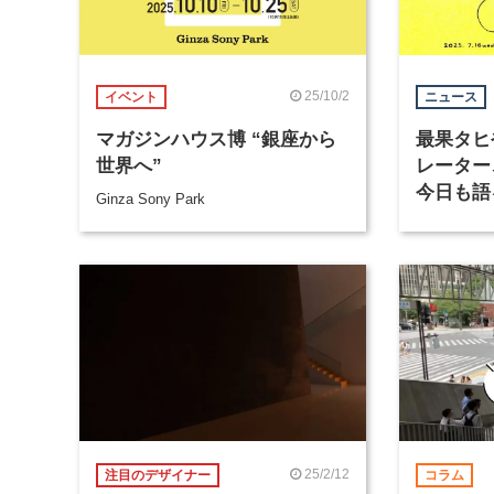
25/10/2
イベント
ニュース
マガジンハウス博 “銀座から
最果タヒ
世界へ”
レーター
今日も語る
Ginza Sony Park
75th A
開催
25/2/12
注目のデザイナー
コラム