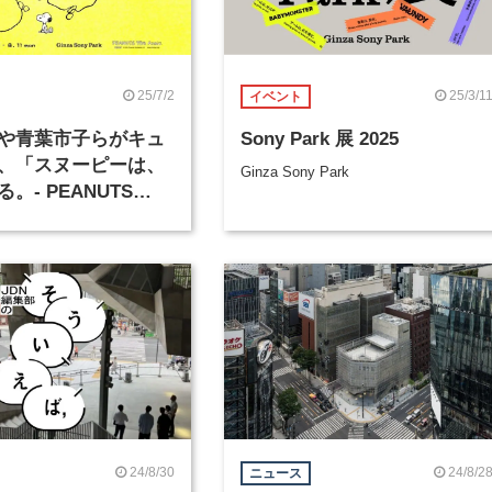
25/7/2
25/3/1
イベント
や青葉市子らがキュ
Sony Park 展 2025
、「スヌーピーは、
Ginza Sony Park
。- PEANUTS
nniv. -」が7月16日から
24/8/30
24/8/2
ニュース