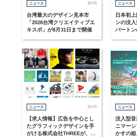
8/6
ニュース
ニュース
台湾最大のデザイン見本市
日本初上
「2026台湾クリエイティブエ
ンの没入
キスポ」が8月31日まで開催
バートン
京・豊洲
PR
8/5
ニュース
ニュース
【求人情報】広告を中心とし
没入型音
たグラフィックデザインを手
ニマーシ
がける株式会社THREEが、グ
かすの姫