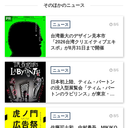
そのほかのニュース
PR
ニュース
8/6
台湾最大のデザイン見本市
「2026台湾クリエイティブエキ
スポ」が8月31日まで開催
ニュース
8/6
日本初上陸、ティム・バートン
の没入型展覧会「ティム・バー
トンのラビリンス」が東京・豊
洲で開催
ニュース
8/5
佐藤可士和、中村勇吾、MIKIKO