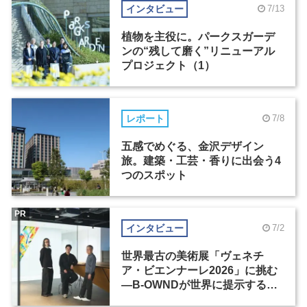
インタビュー
7/13
植物を主役に。パークスガーデ
ンの“残して磨く”リニューアル
プロジェクト（1）
レポート
7/8
五感でめぐる、金沢デザイン
旅。建築・工芸・香りに出会う4
つのスポット
PR
インタビュー
7/2
世界最古の美術展「ヴェネチ
ア・ビエンナーレ2026」に挑む
―B-OWNDが世界に提示する美
の基準とは？（前編）