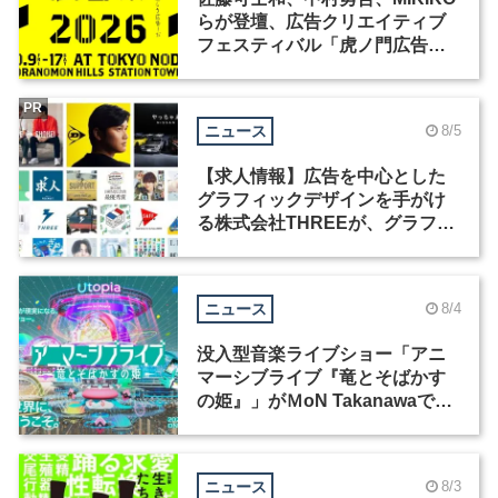
らが登壇、広告クリエイティブ
フェスティバル「虎ノ門広告
祭」の第2回が開催
PR
ニュース
8/5
【求人情報】広告を中心とした
グラフィックデザインを手がけ
る株式会社THREEが、グラフィ
ックデザイナーを募集
ニュース
8/4
没入型音楽ライブショー「アニ
マーシブライブ『竜とそばかす
の姫』」がＭoN Takanawaで開
催
ニュース
8/3