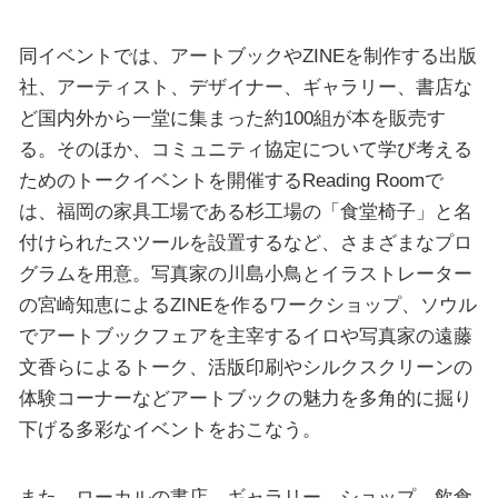
同イベントでは、アートブックやZINEを制作する出版
社、アーティスト、デザイナー、ギャラリー、書店な
ど国内外から一堂に集まった約100組が本を販売す
る。そのほか、コミュニティ協定について学び考える
ためのトークイベントを開催するReading Roomで
は、福岡の家具工場である杉工場の「食堂椅子」と名
付けられたスツールを設置するなど、さまざまなプロ
グラムを用意。写真家の川島小鳥とイラストレーター
の宮崎知恵によるZINEを作るワークショップ、ソウル
でアートブックフェアを主宰するイロや写真家の遠藤
文香らによるトーク、活版印刷やシルクスクリーンの
体験コーナーなどアートブックの魅力を多角的に掘り
下げる多彩なイベントをおこなう。
また、ローカルの書店、ギャラリー、ショップ、飲食