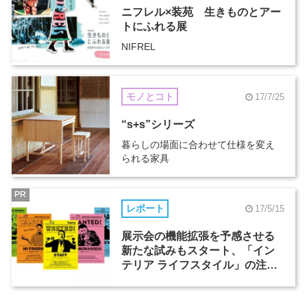
ニフレル×装苑 生きものとアー
トにふれる展
NIFREL
モノとコト
17/7/25
“s+s”シリーズ
暮らしの場面に合わせて仕様を変え
られる家具
PR
レポート
17/5/15
展示会の機能拡張を予感させる
新たな試みもスタート、「イン
テリア ライフスタイル」の注目
ポイントをご紹介