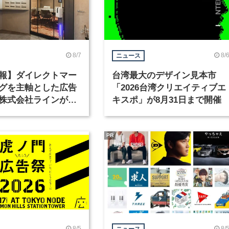
8/7
8/
ニュース
報】ダイレクトマー
台湾最大のデザイン見本市
グを主軸とした広告
「2026台湾クリエイティブエ
株式会社ラインが、
キスポ」が8月31日まで開催
ックデザイナーを募
PR
8/5
8/
ニュース