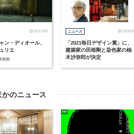
22/11/30
22/3/2
ニュース
ャン・ディオール、
「2021毎日デザイン賞」に、
ュリエ
建築家の田根剛と染色家の柚
木沙弥郎が決定
美術館
ほかのニュース
PR