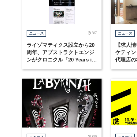
8/7
ニュース
ニュース
ライゾマティクス設立から20
【求人情
周年、アブストラクトエンジ
ケティン
ンがクロニクル「20 Years in
代理店の
Motion」を公開
グラフィ
集
8/6
ニュース
ニュース