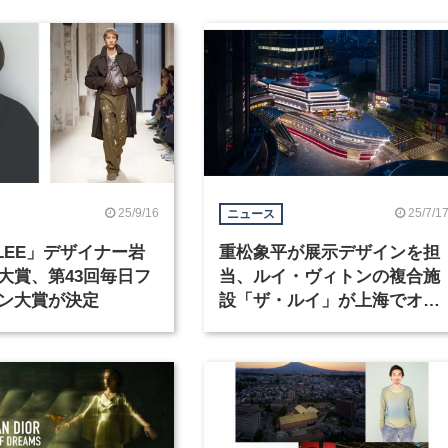
25/9/16
25/7/1
ニュース
ALEE」デザイナー岩
重松象平が展示デザインを担
大賞、第43回毎日フ
当、ルイ・ヴィトンの複合施
ン大賞が決定
設「ザ・ルイ」が上海でオー
プン