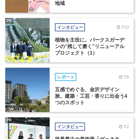
地域
PR
インタビュー
7/13
植物を主役に。パークスガーデ
ンの“残して磨く”リニューアル
プロジェクト（1）
レポート
7/8
五感でめぐる、金沢デザイン
旅。建築・工芸・香りに出会う4
つのスポット
PR
インタビュー
7/2