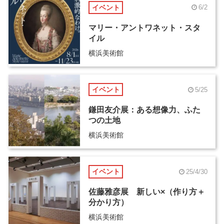
イベント
6/2
マリー・アントワネット・スタ
イル
横浜美術館
イベント
5/25
鎌田友介展：ある想像力、ふた
つの土地
横浜美術館
イベント
25/4/30
佐藤雅彦展 新しい×（作り方＋
分かり方）
横浜美術館