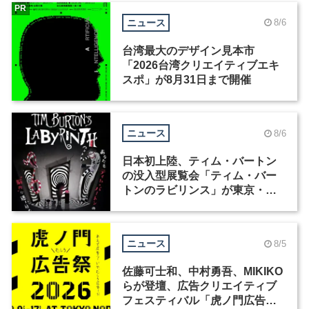
PR
ニュース
8/6
台湾最大のデザイン見本市
「2026台湾クリエイティブエキ
スポ」が8月31日まで開催
ニュース
8/6
日本初上陸、ティム・バートン
の没入型展覧会「ティム・バー
トンのラビリンス」が東京・豊
洲で開催
ニュース
8/5
佐藤可士和、中村勇吾、MIKIKO
らが登壇、広告クリエイティブ
フェスティバル「虎ノ門広告