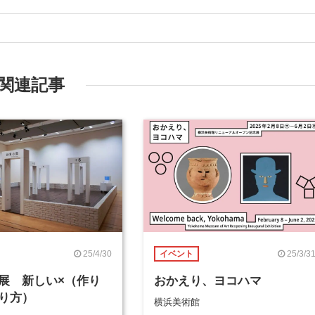
関連記事
25/4/30
25/3/3
イベント
展 新しい×（作り
おかえり、ヨコハマ
り方）
横浜美術館