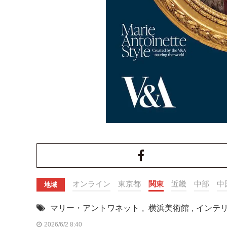
オンライン
東京都
関東
近畿
中部
中
地域
マリー・アントワネット
,
横浜美術館
,
インテ
2026/6/2 8:40