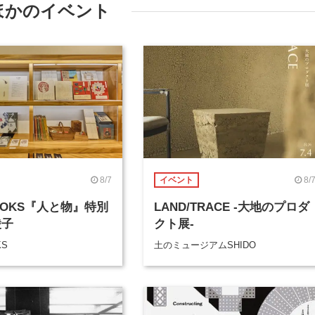
ほかのイベント
8/7
8/
イベント
BOOKS『人と物』特別
LAND/TRACE -大地のプロダ
綾子
クト展-
KS
土のミュージアムSHIDO