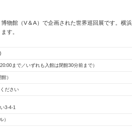
。
博物館（V＆A）で企画された世界巡回展です。横浜
ります。
)
1/22は20:00まで／いずれも入館は閉館30分前まで）
は開館）
ください
-4-1
ヤル）