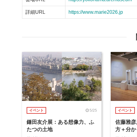
詳細URL
https://www.marie2026.jp
5/25
イベント
イベント
鎌田友介展：ある想像力、ふ
佐藤雅彦
たつの土地
方＋分か