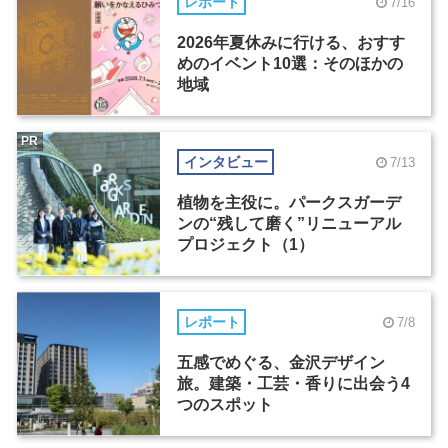
レポート
7/16
2026年夏休みに行ける、おすす
めのイベント10選：そのほかの
地域
PR
インタビュー
7/13
植物を主役に。パークスガーデ
ンの“残して磨く”リニューアル
プロジェクト（1）
レポート
7/8
五感でめぐる、金沢デザイン
旅。建築・工芸・香りに出会う4
つのスポット