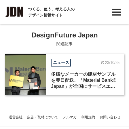
INTERVIEW
つくる、使う、考える人の
デザイン情報サイト
インタビュー
REPORT
DesignFuture Japan
レポート
関連記事
COLUMN
ニュース
23/10/25
コラム
多様なメーカーの建材サンプル
を翌日配送、「Material Bank®
Japan」が全国にサービスエリ
アを拡大
運営会社
広告・取材について
メルマガ
利用規約
お問い合わせ